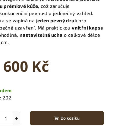
u prémiové kůže
, což zaručuje
konkurenční pevnost a jedinečný vzhled.
ka se zapíná na
jeden pevný druk
pro
pečné uzavření. Má praktickou
vnitřní kapsu
ohodlná,
nastavitelná ucha
o celkové délce
 cm.
 600 Kč
ná
a:
ladem
:
202
+
Do košíku