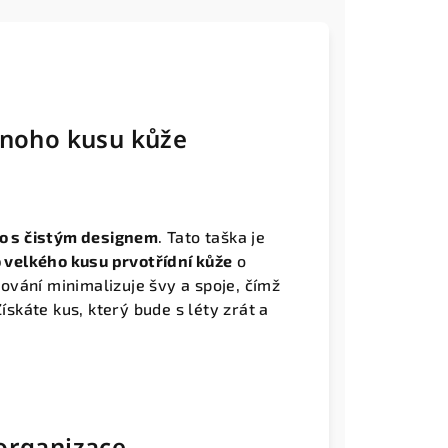
ednoho kusu kůže
lo s čistým designem
. Tato taška je
o velkého kusu prvotřídní kůže
o
vání minimalizuje švy a spoje, čímž
Získáte kus, který bude s léty zrát a
 organizace