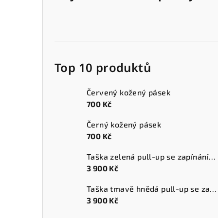
Top 10 produktů
Červený kožený pásek
700 Kč
Černý kožený pásek
700 Kč
Taška zelená pull-up se zapínáním a přední kapsou
3 900 Kč
Taška tmavě hnědá pull-up se zapínáním a přední kapsou
3 900 Kč