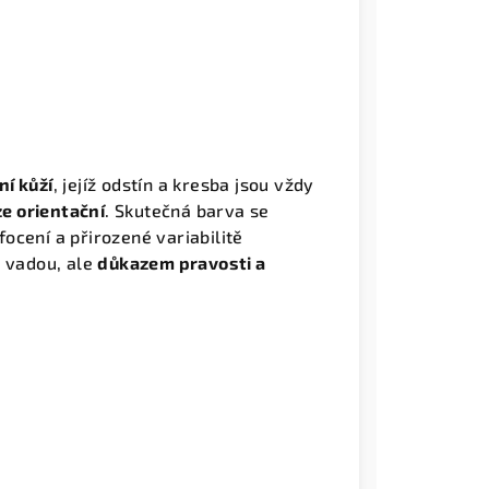
ní kůží
, jejíž odstín a kresba jsou vždy
ze orientační
. Skutečná barva se
 focení a přirozené variabilitě
u vadou, ale
důkazem pravosti a