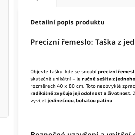
Detailní popis produktu
 kapsou
Precizní řemeslo: Taška z j
apsou
Objevte tašku, kde se snoubí
precizní řemes
skutečně unikátní – je
ručně sešita z jednoh
rozměrech 40 x 80 cm. Toto neobvyklé zpraco
radikálně zvyšuje její odolnost a životnost
. 
vyvíjet
jedinečnou, bohatou patinu
.
Bezpečné uzavření a vnitřní