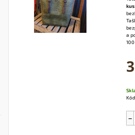
kus
bez
Taš
bez
a p
100
3
Měr
cen
Sk
Kód
−