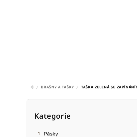
Přejít
na
obsah
/
BRAŠNY A TAŠKY
/
TAŠKA ZELENÁ SE ZAPÍNÁN
DOMŮ
P
o
Kategorie
Přeskočit
kategorie
s
Pásky