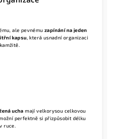
chému, ale pevnému
zapínání na jeden
itřní kapsu
, která usnadní organizaci
okamžitě.
žená ucha
mají velkorysou celkovou
možní perfektně si přizpůsobit délku
v ruce.