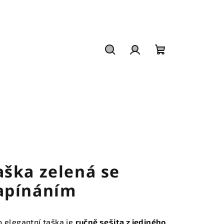
Hledat
Přihlášení
Nákupní
košík
aška zelená se
apínáním
o elegantní taška je
ručně sešita z jediného