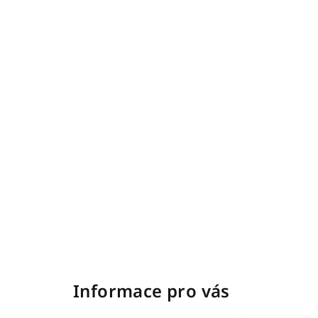
Z
á
Informace pro vás
p