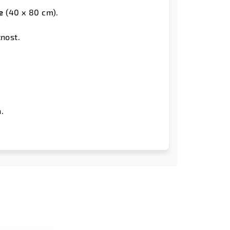
e
(40 x 80 cm).
nost.
a
.