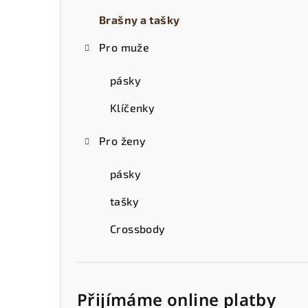
t
Brašny a tašky
r
Pro muže
a
n
pásky
n
Klíčenky
í
Pro ženy
p
pásky
a
tašky
n
Crossbody
e
l
Přijímáme online platby