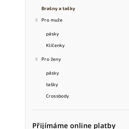
t
Brašny a tašky
r
Pro muže
a
n
pásky
n
Klíčenky
í
Pro ženy
p
pásky
a
tašky
n
Crossbody
e
l
Přijímáme online platby