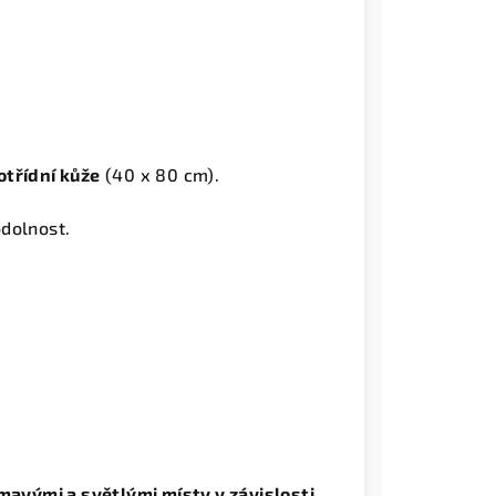
otřídní kůže
(40 x 80 cm).
dolnost.
mavými a světlými místy v závislosti