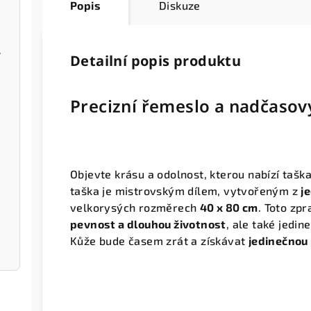
Popis
Diskuze
 kapsou
Detailní popis produktu
apsou
Precizní řemeslo a nadčasov
Objevte krásu a odolnost, kterou nabízí tašk
taška je mistrovským dílem, vytvořeným z
j
velkorysých rozměrech
40 x 80 cm
. Toto zpr
pevnost a dlouhou životnost
, ale také jedin
Kůže bude časem zrát a získávat
jedinečnou