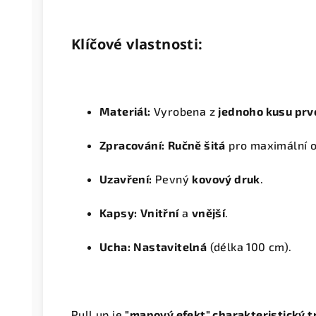
Klíčové vlastnosti:
Materiál:
Vyrobena z
jednoho kusu prv
Zpracování:
Ručně šitá
pro maximální o
Uzavření:
Pevný
kovový druk
.
Kapsy:
Vnitřní
a
vnější
.
Ucha:
Nastavitelná
(délka 100 cm).
Pull up je
"mapový efekt" charakteristický t