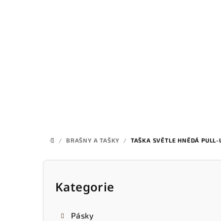
Přejít
na
obsah
/
BRAŠNY A TAŠKY
/
TAŠKA SVĚTLE HNĚDÁ PULL-
DOMŮ
P
o
Kategorie
Přeskočit
kategorie
s
Pásky