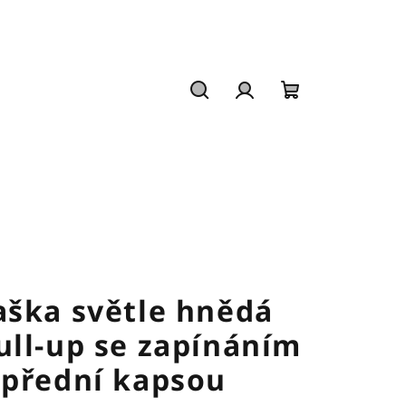
Hledat
Přihlášení
Nákupní
košík
aška světle hnědá
ull-up se zapínáním
 přední kapsou