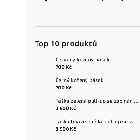
Top 10 produktů
Červený kožený pásek
700 Kč
Černý kožený pásek
700 Kč
Taška zelená pull-up se zapínáním a přední kapsou
3 900 Kč
Taška tmavě hnědá pull-up se zapínáním a přední kapsou
3 900 Kč