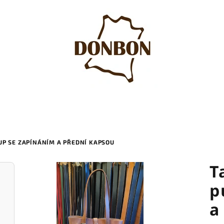
UP SE ZAPÍNÁNÍM A PŘEDNÍ KAPSOU
T
p
a