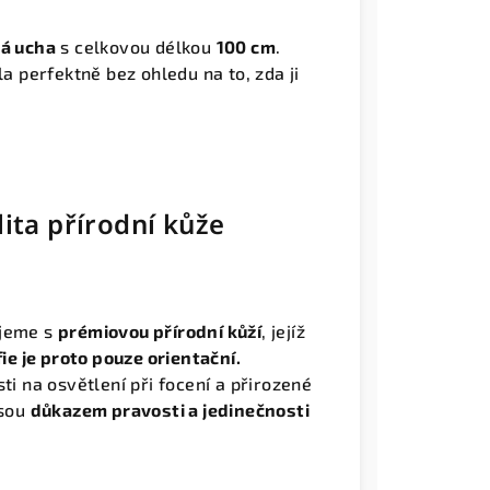
ná ucha
s celkovou délkou
100 cm
.
la perfektně bez ohledu na to, zda ji
lita přírodní kůže
ujeme s
prémiovou přírodní kůží
, jejíž
ie je proto pouze orientační.
ti na osvětlení při focení a přirozené
jsou
důkazem pravosti a jedinečnosti