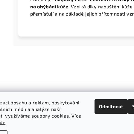
na ohýbání kůže
. Vzniká díky napuštění kůže 
přemísťují a na základě jejich přítomnosti vzn
izaci obsahu a reklam, poskytování
Odmítnout
álních médií a analýze naší
ti využíváme soubory cookies. Více
zde
.