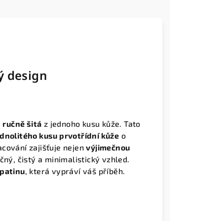
ý design
a
ručně šitá
z jednoho kusu kůže. Tato
ednolitého kusu prvotřídní kůže
o
acování zajišťuje nejen
výjimečnou
ečný, čistý a minimalistický vzhled.
 patinu
, která vypráví váš příběh.