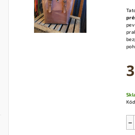
Tat
pré
pev
pra
be
poh
3
Měr
cen
Sk
Kód
−