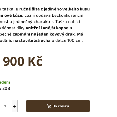
o taška je
ručně šita z jediného velkého kusu
miové kůže
, což jí dodává bezkonkurenční
nost a jedinečný charakter. Taška nabízí
ktičnost díky
vnitřní i vnější kapse
a
zpečné
zapínání na jeden kovový druk
. Má
odlná,
nastavitelná ucha
o délce 100 cm.
 900 Kč
ná
a:
ladem
:
208
+
Do košíku