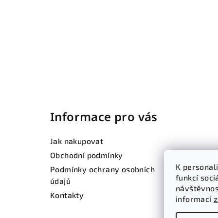
Z
á
Informace pro vás
p
a
Jak nakupovat
t
Obchodní podmínky
K personal
Podmínky ochrany osobních
í
funkcí soci
údajů
návštěvnos
Kontakty
informací