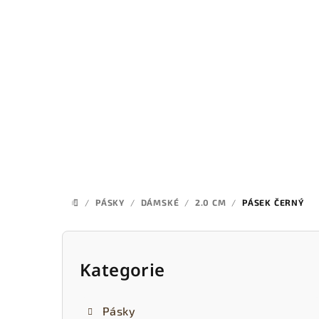
Přejít
na
obsah
/
PÁSKY
/
DÁMSKÉ
/
2.0 CM
/
PÁSEK ČERNÝ
DOMŮ
P
o
Kategorie
Přeskočit
kategorie
s
Pásky