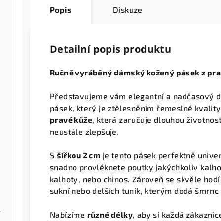
Popis
Diskuze
Detailní popis produktu
Ručně vyráběný dámský kožený pásek z prav
Představujeme vám elegantní a nadčasový 
pásek, který je ztělesněním řemeslné kvality
pravé kůže
, která zaručuje dlouhou životnos
neustále zlepšuje.
S
šířkou 2 cm
je tento pásek perfektně univer
snadno provléknete poutky jakýchkoliv kalhot
kalhoty, nebo chinos. Zároveň se skvěle hodí
sukní nebo delších tunik, kterým dodá šmrnc 
 kapsou
Nabízíme
různé délky
, aby si každá zákaznic