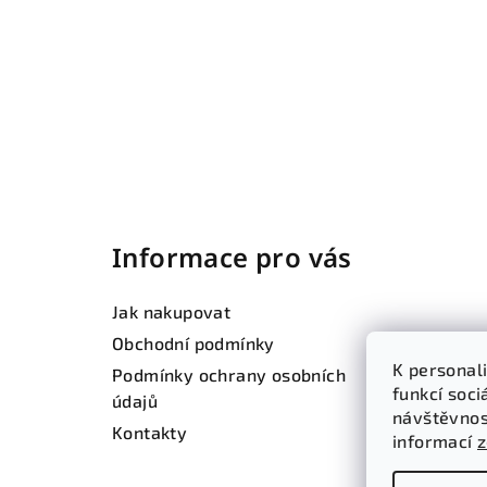
Z
á
Informace pro vás
p
a
Jak nakupovat
t
Obchodní podmínky
K personal
Podmínky ochrany osobních
í
funkcí soci
údajů
návštěvnos
Kontakty
informací