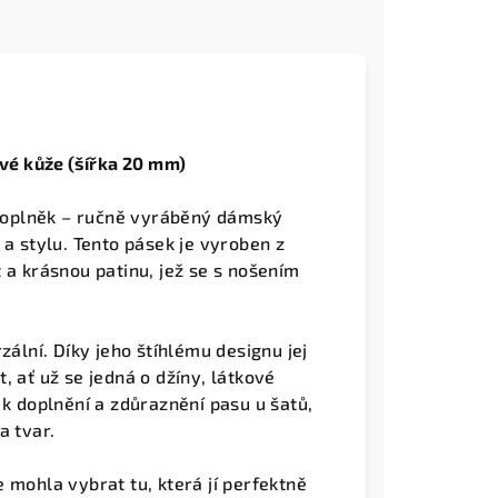
é kůže (šířka 20 mm)
doplněk – ručně vyráběný dámský
 a stylu. Tento pásek je vyroben z
t a krásnou patinu, jež se s nošením
zální. Díky jeho štíhlému designu jej
, ať už se jedná o džíny, látkové
 k doplnění a zdůraznění pasu u šatů,
a tvar.
e mohla vybrat tu, která jí perfektně