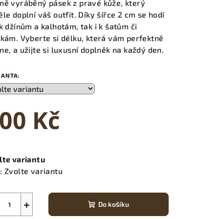
ně vyráběný pásek z pravé kůže, který
ěle doplní váš outfit. Díky šířce 2 cm se hodí
 k džínům a kalhotám, tak i k šatům či
ikám. Vyberte si délku, která vám perfektně
ne, a užijte si luxusní doplněk na každý den.
IANTA:
00 Kč
ná
a:
lte variantu
:
Zvolte variantu
+
Do košíku