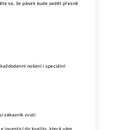
stěte se, že pásek bude sedět přesně
 každodenní nošení i speciální
i zákazník zvolí
e investicí do kvality, která vám