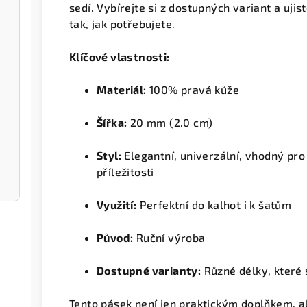
sedí. Vybírejte si z dostupných variant a uji
tak, jak potřebujete.
apsou
Klíčové vlastnosti:
Materiál:
100% pravá kůže
Šířka:
20 mm (2.0 cm)
Styl:
Elegantní, univerzální, vhodný pro
příležitosti
Využití:
Perfektní do kalhot i k šatům
Původ:
Ruční výroba
Dostupné varianty:
Různé délky, které s
Tento pásek není jen praktickým doplňkem, al