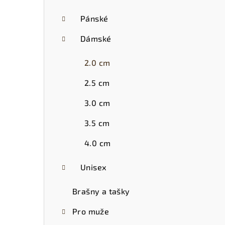
t
r
Pánské
a
Dámské
n
2.0 cm
n
2.5 cm
í
3.0 cm
p
3.5 cm
a
4.0 cm
n
Unisex
e
l
Brašny a tašky
Pro muže