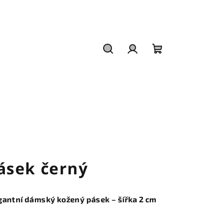
Hledat
Přihlášení
Nákupní
košík
ásek černý
gantní dámský kožený pásek – šířka 2 cm