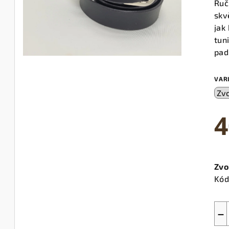
Ruč
skv
jak
tun
pad
VAR
4
Měr
cen
Zvo
Kód
−